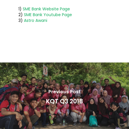
1)
SME Bank Website Page
2)
SME Bank Youtube Page
3)
Astro Awani
Previous Post
KQT Q3 2018