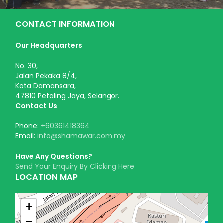
CONTACT INFORMATION
Our Headquarters
No. 30,
Jalan Pekaka 8/4,
Kota Damansara,
47810 Petaling Jaya, Selangor.
Contact Us
Phone:
+60361418364
Email:
info@shamawar.com.my
Have Any Questions?
Send Your Enquiry By Clicking Here
LOCATION MAP
+
−