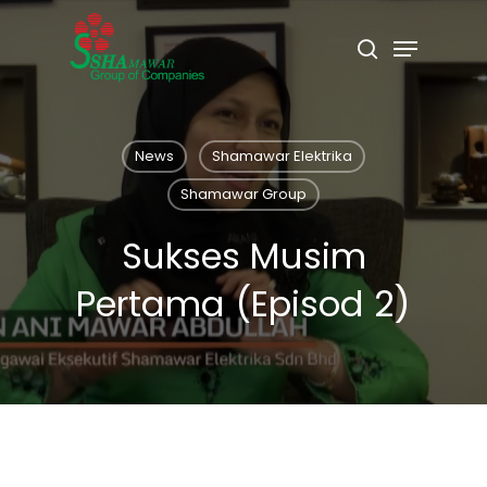
Skip
to
Menu
search
main
Close
content
Menu
News
Shamawar Elektrika
Shamawar Group
Sukses Musim
Pertama (Episod 2)